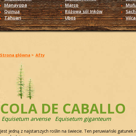
Manayupa
Marco
Muň
Quinua
Różowa sól Inków
Sach
Tahuari
Ubos
Vilc
Strona główna
>
Afty
COLA DE CABALLO
Equisetum arvense Equisetum giganteum
Jest jedną z najstarszych roślin na świecie. Ten peruwiański gatunek