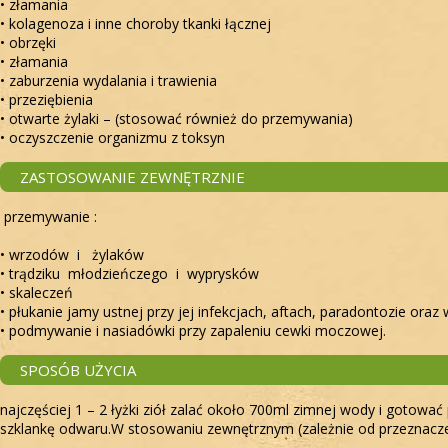
• złamania
• kolagenoza i inne choroby tkanki łącznej
• obrzęki
• złamania
• zaburzenia wydalania i trawienia
• przeziębienia
• otwarte żylaki – (stosować również do przemywania)
• oczyszczenie organizmu z toksyn
ZASTOSOWANIE ZEWNĘTRZNIE
przemywanie :
• wrzodów i żylaków
• trądziku młodzieńczego i wyprysków
• skaleczeń
• płukanie jamy ustnej przy jej infekcjach, aftach, paradontozie ora
• podmywanie i nasiadówki przy zapaleniu cewki moczowej.
SPOSÓB UŻYCIA
najczęściej 1 – 2 łyżki ziół zalać około 700ml zimnej wody i gotowa
szklankę odwaru.W stosowaniu zewnętrznym (zależnie od przeznaczen