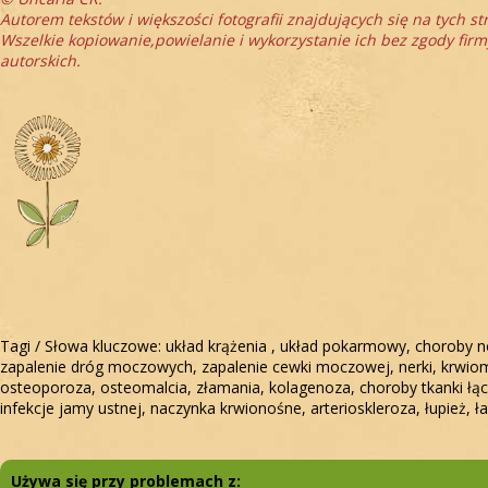
Autorem tekstów i większości fotografii znajdujących się na tych st
Wszelkie kopiowanie,powielanie i wykorzystanie ich bez zgody fir
autorskich.
Tagi / Słowa kluczowe: układ krążenia , układ pokarmowy, choroby 
zapalenie dróg moczowych, zapalenie cewki moczowej, nerki, krwiomo
osteoporoza, osteomalcia, złamania, kolagenoza, choroby tkanki łączne
infekcje jamy ustnej, naczynka krwionośne, arterioskleroza, łupież
Używa się przy problemach z: