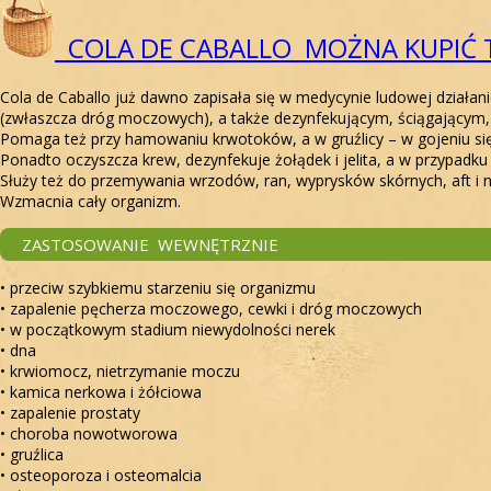
COLA DE CABALLO MOŻNA KUPIĆ
Cola de Caballo już dawno zapisała się w medycynie ludowej dział
(zwłaszcza dróg moczowych), a także dezynfekującym, ściągającym
Pomaga też przy hamowaniu krwotoków, a w gruźlicy – w gojeniu si
Ponadto oczyszcza krew, dezynfekuje żołądek i jelita, a w przypadku
Służy też do przemywania wrzodów, ran, wyprysków skórnych, aft i na
Wzmacnia cały organizm.
ZASTOSOWANIE WEWNĘTRZNIE
• przeciw szybkiemu starzeniu się organizmu
• zapalenie pęcherza moczowego, cewki i dróg moczowych
• w początkowym stadium niewydolności nerek
• dna
• krwiomocz, nietrzymanie moczu
• kamica nerkowa i żółciowa
• zapalenie prostaty
• choroba nowotworowa
• gruźlica
• osteoporoza i osteomalcia