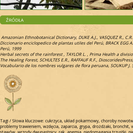
ŹRÓDŁA
Amazonian Ethnobotanical Dictionary, DUKE A.J., VASQUEZ R., C.R.
Diccionario enciclopedico de plantas utiles del Perú, BRACK EGG A
Perú, 1999
Herbal secrets of the rainforest , TAYLOR L. , Prima Health a divis
The Healing Forest, SCHULTES E.R., RAFFAUF R.F., DioscoridesPress
Vocabulario de los nombres vulgares de flora peruana, SOUKUP J. S
Tagi / Słowa kluczowe: cukrzyca, układ pokarmowy, choroby nowotw
problemy trawieniem, wzdęcia, zaparcia, grypa, drożdżaki, bronchit, 
stawów, wrzody dwunastnicy, rak, anemia, niedomagania trzustki, n