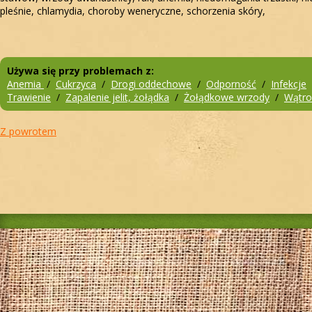
pleśnie, chlamydia, choroby weneryczne, schorzenia skóry,
Używa się przy problemach z:
Anemia
/
Cukrzyca
/
Drogi oddechowe
/
Odporność
/
Infekcje
Trawienie
/
Zapalenie jelit, żołądka
/
Żołądkowe wrzody
/
Wątro
Z powrotem