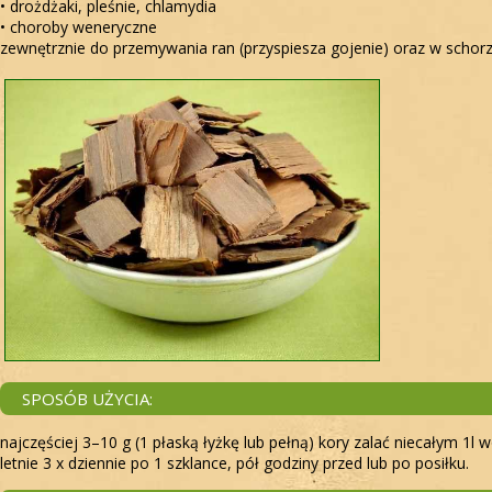
• drożdżaki, pleśnie, chlamydia
• choroby weneryczne
zewnętrznie do przemywania ran (przyspiesza gojenie) oraz w schor
SPOSÓB UŻYCIA:
najczęściej 3–10 g (1 płaską łyżkę lub pełną) kory zalać niecałym 1
letnie 3 x dziennie po 1 szklance, pół godziny przed lub po posiłku.