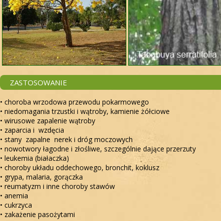
ZASTOSOWANIE
• choroba wrzodowa przewodu pokarmowego
• niedomagania trzustki i wątroby, kamienie żółciowe
• wirusowe zapalenie wątroby
• zaparcia i wzdęcia
• stany zapalne nerek i dróg moczowych
• nowotwory łagodne i złośliwe, szczególnie dające przerzuty
• leukemia (białaczka)
• choroby układu oddechowego, bronchit, koklusz
• grypa, malaria, gorączka
• reumatyzm i inne choroby stawów
• anemia
• cukrzyca
• zakażenie pasożytami