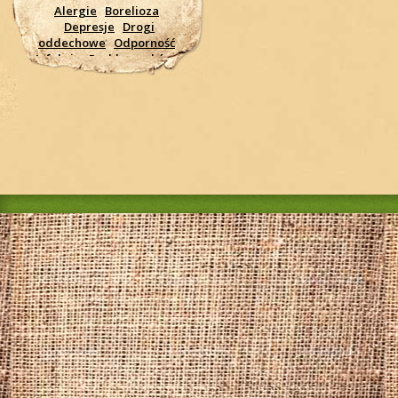
Alergie
Borelioza
Depresje
Drogi
oddechowe
Odporność
Infekcje
Problemy skórne
Krążenie
Nerki
Moczowe drogi
Nerwowy
system
Pasożyty
Pleśnie,
drożdżaki
Przeziębienie
Biegunki
Ginekologiczne
problemy
Nowotwory,
rak
Serce - wsparcie
Trawienie
wzmocnienie
organizmu
Wrzody
Wysokie ciśnienie
Zmęczenie
Zapalenie
jelit, żołądka
Żołądkowe
wrzody