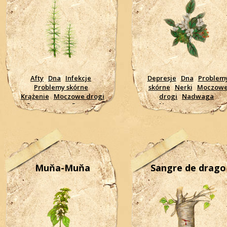
Afty
Dna
Infekcje
Depresje
Dna
Problem
Problemy skórne
skórne
Nerki
Moczow
Krążenie
Moczowe drogi
drogi
Nadwaga
Osteoporoza
Prostata
Nerwowy system
Nowotwory, rak
Oczyszczanie
Trawieni
Trawienie
Zapalenie
Wrzody
Żołądkowe
jelit, żołądka
Żołądkowe
wrzody
wrzody
Muňa-Muňa
Sangre de drago