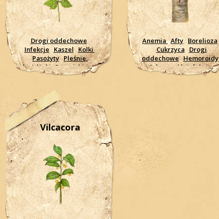
Drogi oddechowe
Anemia
Afty
Borelioza
Infekcje
Kaszel
Kolki
Cukrzyca
Drogi
Pasożyty
Pleśnie,
oddechowe
Hemoroidy
drożdżaki
Przeziębienie
Odporność
Infekcje
Biegunki
Trawienie
Problemy skórne
Zapalenie jelit, żołądka
Moczowe drogi
Pleśnie
Żołądkowe wrzody
drożdżaki
Biegunki
Nowotwory, rak
Trawienie
Wrzody
Żołądkowe wrzody
Vilcacora