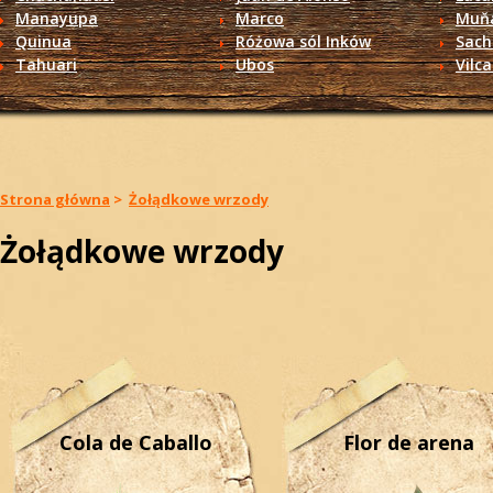
Manayupa
Marco
Muň
Quinua
Różowa sól Inków
Sach
Tahuari
Ubos
Vilc
Strona główna
>
Żołądkowe wrzody
Żołądkowe wrzody
Cola de Caballo
Flor de arena