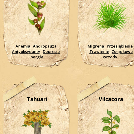
Anemia
Andropauza
Migrena
Przeziębienie
Antyoksydanty
Depresje
Trawienie
Żołądkowe
Energia
wrzody
Impotencja/Libido
Infekcje
Klimakterium
Krążenie
Mózg wsparcie
pracy
Nerwowy system
Pamięć
Przeziębienie
rewitalizujące
Serce -
wsparcie
wzmocnienie
Tahuari
Vilcacora
organizmu
Zmęczenie
Wzrok - wzmocnienie
Wątroba