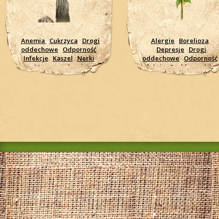
Anemia
Cukrzyca
Drogi
Alergie
Borelioza
oddechowe
Odporność
Depresje
Drogi
Infekcje
Kaszel
Nerki
oddechowe
Odporność
Moczowe drogi
Infekcje
Problemy skórn
Przeziębienie
Krążenie
Nerki
Nowotwory, rak
Moczowe drogi
Nerwow
Trawienie
Zapalenie
system
Pasożyty
Pleśni
jelit, żołądka
Żołądkowe
drożdżaki
Przeziębieni
wrzody
Wątroba
Biegunki
Ginekologiczn
problemy
Nowotwory,
rak
Serce - wsparcie
Trawienie
wzmocnieni
organizmu
Wrzody
Wysokie ciśnienie
Zmęczenie
Zapalenie
jelit, żołądka
Żołądkow
wrzody