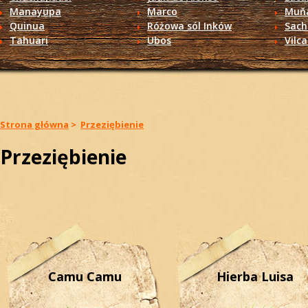
Manayupa
Marco
Muň
Quinua
Różowa sól Inków
Sach
Tahuari
Ubos
Vilc
Strona główna
>
Przeziębienie
Przeziębienie
Camu Camu
Hierba Luisa