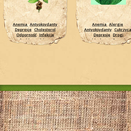
Anemia
Antyoksydanty
Anemia
Alergie
Depresje
Cholesterol
Antyoksydanty
Cukrzyc
Odporność
Infekcje
Depresje
Drogi
Problemy skórne
oddechowe
Energia
Krążenie
Mózg wsparcie
Odporność
Infekcje
pracy
Nerwowy system
Problemy skórne
Pamięć
rewitalizujące
Krążenie
Mózg wsparci
wzmocnienie organizmu
pracy
Nadwaga
Zmęczenie
Wzrok -
Nerwowy system
wzmocnienie
Oczyszczanie
Osteoporoza
Pamięć
rewitalizujące
Nowotwory, rak
Serce 
wsparcie
Trawienie
wzmocnienie organizmu
Wysokie ciśnienie
Zmęczenie
Wzrok -
wzmocnienie