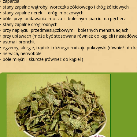
• zaparcia
• stany zapalne wątroby, woreczka żółciowego i dróg żółciowych
• stany zapalne nerek i dróg moczowych
• bóle przy oddawaniu moczu i bolesnym parciu na pęcherz
• stany zapalne dróg rodnych
• przy napięciu przedmiesiączkowym i bolesnych menstruacjach
• przy upławach (może być stosowana również do kąpieli i nasiadów
• astma i bronchit
• egzemy, alergie, trądzik i różnego rodzaju pokrzywki (również do ką
• nerwica, nerwobóle
• bóle mięśni i skurcze (również do kąpieli)