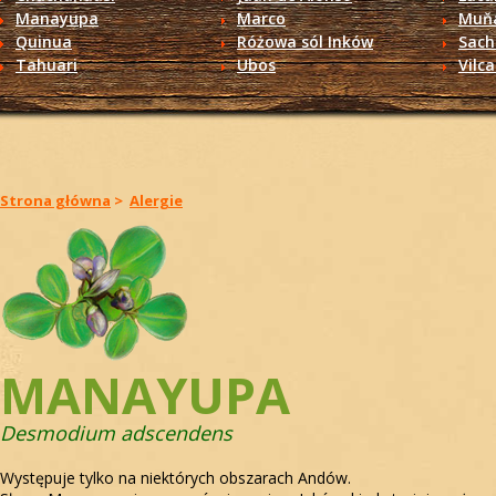
Manayupa
Marco
Muň
Quinua
Różowa sól Inków
Sach
Tahuari
Ubos
Vilc
Strona główna
>
Alergie
MANAYUPA
Desmodium adscendens
Występuje tylko na niektórych obszarach Andów.