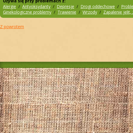
Używa się przy problemach z:
Alergie
/
Antyoksydanty
/
Depresje
/
Drogi oddechowe
/
Probl
Ginekologiczne problemy
/
Trawienie
/
Wrzody
/
Zapalenie jelit,
Z powrotem