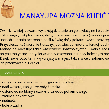
MANAYUPA MOŻNA KUPIĆ
Związki w niej zawarte wykazują działanie antyoksydacyjne i przeci
żółciowego, żołądka, nerek, dróg moczowych i rodnych (również prz
Ponadto działa ochronnie na śluzówkę dróg pokarmowych oraz reg
Przyspiesza też spalanie tłuszczy, jest więc pomocna w kuracji odch
Manayupa wykazuje także właściwości spazmolityczne (uwalniające 
antyastmatyczne i antyalergiczne. Stosowana jest przy bolesnych me
Dzięki zawartości tanin wykorzystywana jest także w celu zahamowani
ich przemywania i kąpieli.
ZALECENIA
• oczyszczanie krwi i całego organizmu z toksyn
• nadkwasota, nieżyt i wrzody żołądka
• osłonowo na błony śluzowe przewodu pokarmowego
• zatrucia pokarmowe
• nudności
• bóle brzucha