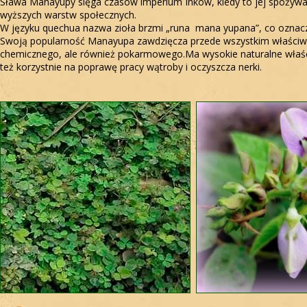
Sława Manayupy sięga czasów imperium Inków, kiedy to jej spożywan
wyższych warstw społecznych.
W języku quechua nazwa zioła brzmi „runa mana yupana”, co oznacza:
Swoją popularność Manayupa zawdzięcza przede wszystkim właści
chemicznego, ale również pokarmowego.Ma wysokie naturalne właśc
też korzystnie na poprawę pracy wątroby i oczyszcza nerki.