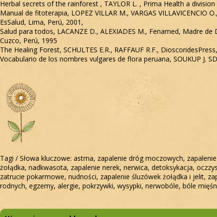
Herbal secrets of the rainforest , TAYLOR L. , Prima Health a division
Manual de fitoterapia, LOPEZ VILLAR M., VARGAS VILLAVICENCIO O.,
EsSalud, Lima, Perú, 2001,
Salud para todos, LACANZE D., ALEXIADES M., Fenamed, Madre de D
Cuzco, Perú, 1995
The Healing Forest, SCHULTES E.R., RAFFAUF R.F., DioscoridesPress
Vocabulario de los nombres vulgares de flora peruana, SOUKUP J. SDB
Tagi / Słowa kluczowe: astma, zapalenie dróg moczowych, zapalenie 
żołądka, nadkwasota, zapalenie nerek, nerwica, detoksykacja, oczzy
zatrucie pokarmowe, nudności, zapalenie śluzówek żołądka i jelit, z
rodnych, egzemy, alergie, pokrzywki, wysypki, nerwobóle, bóle mięśni