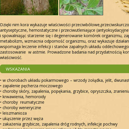
Dzięki nim kora wykazuje właściwości przeciwbólowe,przeciwskurczow
antyseptyczne, hemostatyczne i przeciwutleniające (antyoksydacyjne
i spowalniając starzenie się i degenerowanie komórek organizmu,
metabolizm, wzmacnia odporność organizmu, oraz wykazuje działani
wspomaga leczenie infekcji i stanów zapalnych układu oddechowego
zastosowanie w astmie. Prowadzone badania nad przydatnością kory
właściwość.
WSKAZANIA
• w chorobach układu pokarmowego – wrzody żołądka, jelit, dwunast
• zapalenie pęcherza moczowego
• choroby skóry, zapalenia, popękania, grzybice, opryszczka, zranieni
• krwawienia, hemoroidy
• choroby reumatyczne
• choroby weneryczne
• leiszmanioza
• ukąszenie przez węża
• zakażenia grzybicze, zapalenia dróg rodnych, infekcje pochwy