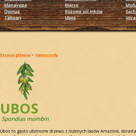
Manayupa
Marco
Muň
Quinua
Różowa sól Inków
Sach
Tahuari
Ubos
Vilc
Strona główna
>
Hemoroidy
UBOS
Spondias mombin
Ubos to gęsto ulistnione drzewo z nizinnych lasów Amazonii, dorasta