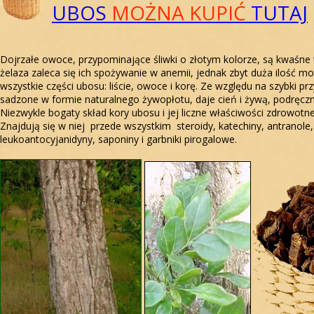
UBOS
MOŻNA KUPIĆ
TUTAJ
Dojrzałe owoce, przypominające śliwki o złotym kolorze, są kwaśne
żelaza zaleca się ich spożywanie w anemii, jednak zbyt duża ilość m
wszystkie części ubosu: liście, owoce i korę. Ze względu na szybki
sadzone w formie naturalnego żywopłotu, daje cień i żywą, podręczn
Niezwykle bogaty skład kory ubosu i jej liczne właściwości zdrowotn
Znajdują się w niej przede wszystkim steroidy, katechiny, antranole
leukoantocyjanidyny, saponiny i garbniki pirogalowe.