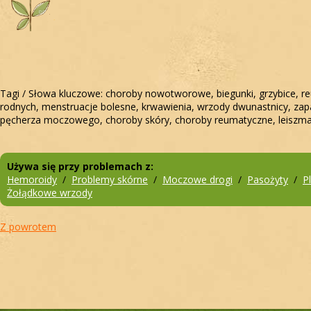
Tagi / Słowa kluczowe: choroby nowotworowe, biegunki, grzybice, reu
rodnych, menstruacje bolesne, krwawienia, wrzody dwunastnicy, zapa
pęcherza moczowego, choroby skóry, choroby reumatyczne, leiszmani
Używa się przy problemach z:
Hemoroidy
/
Problemy skórne
/
Moczowe drogi
/
Pasożyty
/
P
Żołądkowe wrzody
Z powrotem