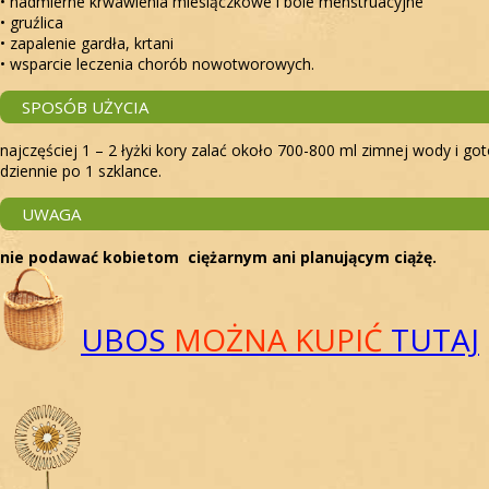
• nadmierne krwawienia miesiączkowe i bóle menstruacyjne
• gruźlica
• zapalenie gardła, krtani
• wsparcie leczenia chorób nowotworowych.
SPOSÓB UŻYCIA
najczęściej 1 – 2 łyżki kory zalać około 700-800 ml zimnej wody i 
dziennie po 1 szklance.
UWAGA
nie podawać kobietom ciężarnym ani planującym ciążę.
UBOS
MOŻNA KUPIĆ
TUTAJ