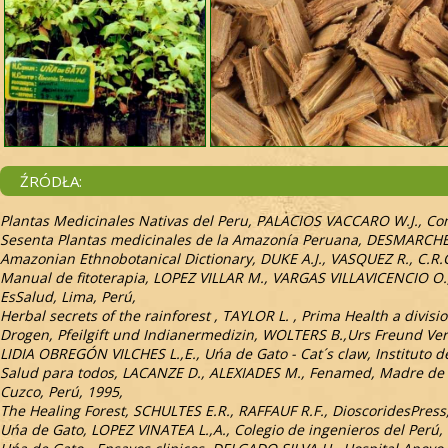
ŹRÓDŁA:
Plantas Medicinales Nativas del Peru, PALACIOS VACCARO W.J., Con
Sesenta Plantas medicinales de la Amazonía Peruana, DESMARCHEL
Amazonian Ethnobotanical Dictionary, DUKE A.J., VASQUEZ R., C.R.C
Manual de fitoterapia, LOPEZ VILLAR M., VARGAS VILLAVICENCIO O.
EsSalud, Lima, Perú,
Herbal secrets of the rainforest , TAYLOR L. , Prima Health a divis
Drogen, Pfeilgift und Indianermedizin, WOLTERS B.,Urs Freund Ve
LIDIA OBREGÓN VILCHES L.,E., Uńa de Gato - Cat´s claw, Instituto de
Salud para todos, LACANZE D., ALEXIADES M., Fenamed, Madre de D
Cuzco, Perú, 1995,
The Healing Forest, SCHULTES E.R., RAFFAUF R.F., DioscoridesPress
Uńa de Gato, LOPEZ VINATEA L.,A., Colegio de ingenieros del Perú, 