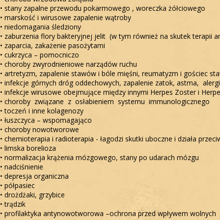
• stany zapalne przewodu pokarmowego , woreczka żółciowego
• marskość i wirusowe zapalenie wątroby
• niedomagania śledziony
• zaburzenia flory bakteryjnej jelit (w tym również na skutek terapii 
• zaparcia, zakażenie pasożytami
• cukrzyca – pomocniczo
• choroby zwyrodnieniowe narządów ruchu
• artretyzm, zapalenie stawów i bóle mięśni, reumatyzm i gościec s
• infekcje górnych dróg oddechowych, zapalenie zatok, astma, alerg
• infekcje wirusowe obejmujące między innymi Herpes Zoster i Herp
• choroby związane z osłabieniem systemu immunologicznego
• toczeń i inne kolagenozy
• łuszczyca – wspomagająco
• choroby nowotworowe
• chemioterapia i radioterapia - łagodzi skutki uboczne i działa prze
• limska borelioza
• normalizacja krążenia mózgowego, stany po udarach mózgu
• nadciśnienie
• depresja organiczna
• półpasiec
• drożdżaki, grzybice
• trądzik
• profilaktyka antynowotworowa –ochrona przed wpływem wolnych