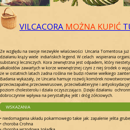
VILCACORA
MOŻNA KUPIĆ
T
Ze względu na swoje niezwykłe właściwości Uncaria Tomentosa już 
działaniu krąży wiele indiańskich legend. W celach wspierania organ
substancji leczniczych. Kora zewnętrzna jest odpadem, który nieste
alkaloidów zawartych w korze wewnętrznej czyni z niej środek o wyj
że w ostatnich latach żadna roślina nie budzi równie wielkiego z
Badania wykazały, że Uncaria hamuje rozwój komórek nowotworowy
przeciwzapalne,przeciwwirusowe, przeciwbakteryjne i antyoksydacyj
poziom cholesterolu i działa oczyszczająco. Dzięki działaniu oc
dobroczynnie wpływa na perystaltykę jelit i dróg ż
WSKAZANIA
• niedomagania układu pokarmowego takie jak: zapalenie jelita grub
• choroba Crohna
• choroba wrzodowa żołądka