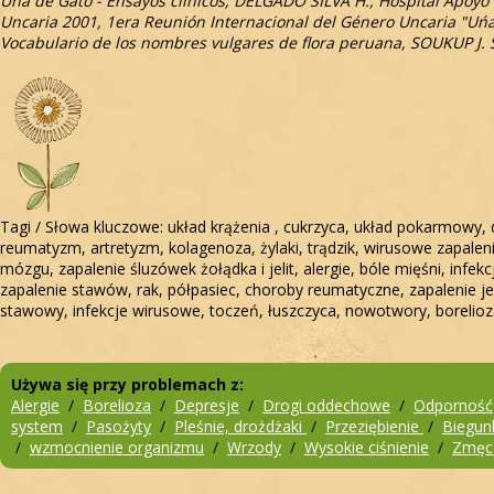
Uńa de Gato - Ensayos clinicos, DELGADO SILVA H., Hospital Apoyo 
Uncaria 2001, 1era Reunión Internacional del Género Uncaria "Uńa 
Vocabulario de los nombres vulgares de flora peruana, SOUKUP J. S
Tagi / Słowa kluczowe: układ krążenia , cukrzyca, układ pokarmowy,
reumatyzm, artretyzm, kolagenoza, żylaki, trądzik, wirusowe zapaleni
mózgu, zapalenie śluzówek żołądka i jelit, alergie, bóle mięśni, in
zapalenie stawów, rak, półpasiec, choroby reumatyczne, zapalenie jel
stawowy, infekcje wirusowe, toczeń, łuszczyca, nowotwory, borelio
Używa się przy problemach z:
Alergie
/
Borelioza
/
Depresje
/
Drogi oddechowe
/
Odporność
system
/
Pasożyty
/
Pleśnie, drożdżaki
/
Przeziębienie
/
Biegun
/
wzmocnienie organizmu
/
Wrzody
/
Wysokie ciśnienie
/
Zmęc