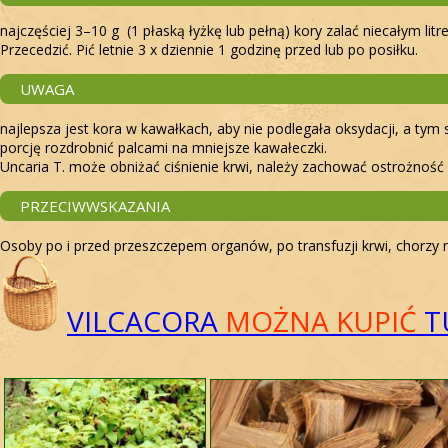
najczęściej 3–10 g (1 płaską łyżkę lub pełną) kory zalać niecałym 
Przecedzić. Pić letnie 3 x dziennie 1 godzinę przed lub po posiłku.
UWAGA
najlepsza jest kora w kawałkach, aby nie podlegała oksydacji, a 
porcję rozdrobnić palcami na mniejsze kawałeczki.
Uncaria T. może obniżać ciśnienie krwi, należy zachować ostrożność 
PRZECIWWSKAZANIA
Osoby po i przed przeszczepem organów, po transfuzji krwi, chorzy na
VILCACORA
MOŻNA KUPIĆ
T